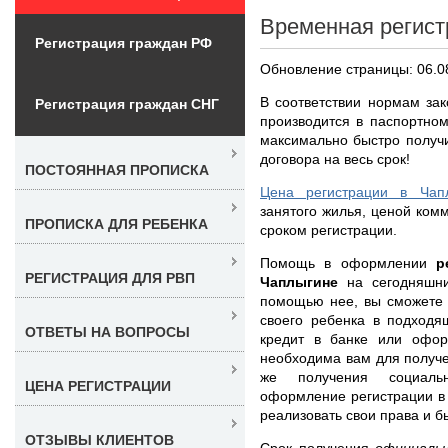
Временная регист
Регистрация граждан РФ
Обновление страницы: 06.0
В соответствии нормам за
Регистрация граждан СНГ
производится в паспортно
максимально быстро получ
договора на весь срок!
ПОСТОЯННАЯ ПРОПИСКА
Цена регистрации в Чап
занятого жилья, ценой комм
ПРОПИСКА ДЛЯ РЕБЕНКА
сроком регистрации.
Помощь в оформлении
р
РЕГИСТРАЦИЯ ДЛЯ РВП
Чаплыгине
на сегодняшни
помощью нее, вы сможете 
своего ребенка в подходя
ОТВЕТЫ НА ВОПРОСЫ
кредит в банке или офор
необходима вам для получе
же получения социаль
ЦЕНА РЕГИСТРАЦИИ
оформление регистрации в
реализовать свои права и б
ОТЗЫВЫ КЛИЕНТОВ
Срок получения
официаль