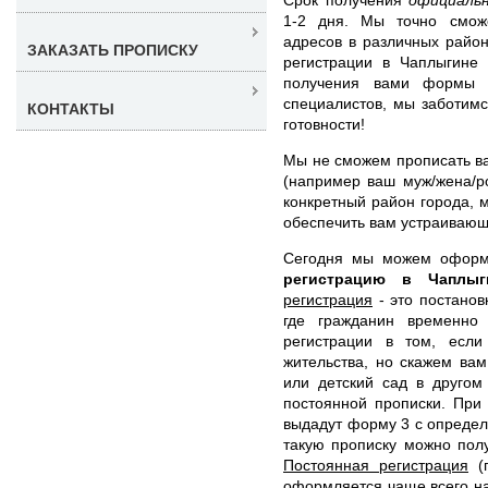
1-2 дня. Мы точно смож
адресов в различных райо
ЗАКАЗАТЬ ПРОПИСКУ
регистрации в Чаплыгине
получения вами формы 
специалистов, мы заботимс
КОНТАКТЫ
готовности!
Мы не сможем прописать вас
(например ваш муж/жена/ро
конкретный район города, 
обеспечить вам устраивающ
Сегодня мы можем офор
регистрацию в Чаплы
регистрация
- это постанов
где гражданин временно 
регистрации в том, есл
жительства, но скажем вам
или детский сад в другом
постоянной прописки. При
выдадут форму 3 с определ
такую прописку можно полу
Постоянная регистрация
(п
оформляется чаще всего на